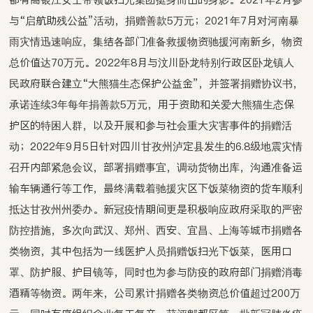
与“启航助残公益”活动，捐赠善款5万元；2021年7月对河南暴
雨灾情迅速响应，集结各部门准备救援物资驰援河南新乡，物资
总价值达70万元。2022年8月与汶川卧龙特别行政区卧龙镇人
民政府联合建立“大熊猫生态保护公益金”，并签署捐赠协议书，
承诺连续3年每年捐善款5万元，用于资助和关爱大熊猫生态保
护区的特困人群，以及开展和参与社会重大灾害事件的捐赠活
动；2022年9月5日针对四川甘孜州泸定县发生的6.8级地震灾情
召开内部紧急会议，部署捐赠事宜，调动货物出库，沟通准备运
输车辆通行等工作，最终满载着驰援灾区下饭菜物资的货车顺利
抵达甘孜州州委办。新冠疫情期间更是积极响应政府采取的严密
防控措施，多次向武汉、郑州、西安、宜昌、上海等城市捐赠各
类物资，其中包括为一线医护人员捐赠饭扫光下饭菜，医用口
罩、防护服、护目镜等，同时也为参与防疫的政府部门捐赠消毒
酒精等物资。两年来，公司累计捐赠各类物资总价值超过200万