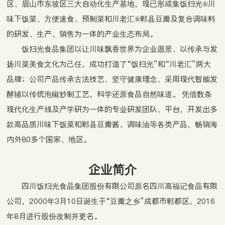
区、眉山市东坡区三大自动化生产基地，现已形成集饭扫光®川
味下饭菜、方便速食、预制菜和川老汇®郫县豆瓣及复合调味料
的研发、生产、销售为一体的产业生态布局。
饭扫光食品集团以让川味飘香世界为企业愿景、以传承与发
扬川菜美食文化为己任，成功打造了“饭扫光”和“川老汇”两大
品牌；公司产品传承古法技艺、坚守健康理念、采用现代智能发
酵辅以传统泡椒炒制工艺，科学还原食品自然味道。 凭借数条
现代化生产线及产学研为一体的专业研发团队、平台，开发出多
款高品质川味下饭菜和郫县豆瓣酱、调味油等各类产品，畅销海
内外80多个国家、地区。
企业简介
四川饭扫光食品集团股份有限公司原名四川高福记食品有限
公司，2000年3月10日诞生于“豆瓣之乡”成都市郫都区，2016
年8月进行股份改制并更名。