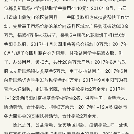
位郫县新民场小学捐助助学金费用4140元；2016年8月，与四
川省凉山彝族自治区贫困县——金阳县政府达成扶贫帮扶工作计
划，先后高于市场价格的单价向该县区域农户采购花椒达800余
万元，捐赠4万多株花椒苗，采购5台现代化花椒烘干机赠送给
金阳县政府。2017年1月为四川慈善总会捐款10万元；2017年
6月与狮子会四川联合会为阿坝、甘孜贫困学生捐赠衣服、鞋
子、办公用品、饭扫光，共计20余万元产品；2017年8月与政
府成立新民场镇扶贫基金5万元，用于扶持贫困户；2017年6月
向新民场优秀学生发放助学金约1万元；2017年9月重阳节为孤
苦老人送温暖，走进敬老院，合计捐款捐物2万余元；2017年
1-12资助绵阳好搭档基金学校学生2名，供养学习、看望老人、
协助劳动，合计捐款、捐物3万余元；2017年1-12月积极参与
各大商协会的贫困扶持活动，合计捐款2万余元。
除此之外，公益活动、受灾地区捐款、疫情捐款...每一处也
都有高银江女士带领饭扫光集团挺身而出的身影。2021年2月参