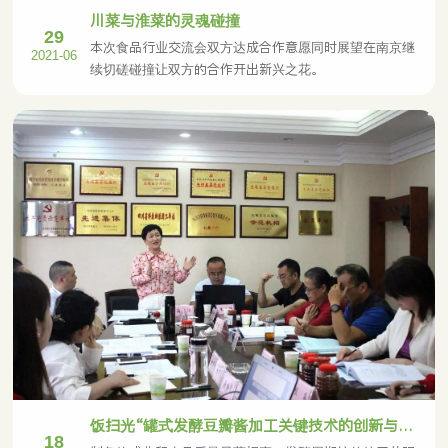
川菜与淮菜的灵魂碰撞
29
本次食品行业交流会双方达成合作意愿同时展望在南京继
2021-06
续切磋碰撞让双方的合作开出新兴之花。
饭扫光“罐式发酵豆瓣酱加工关键技术的创新与应用”项目顺利通过成果评价：达到国内同行业领先水平
18