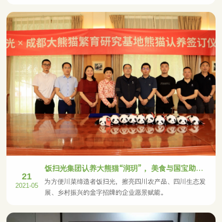
饭扫光集团认养大熊猫“润玥” ，美食与国宝助力文化融合新发展
21
为方便川菜缔造者饭扫光，擦亮四川农产品、四川生态发
2021-05
展、乡村振兴的金字招牌的企业愿景赋能。