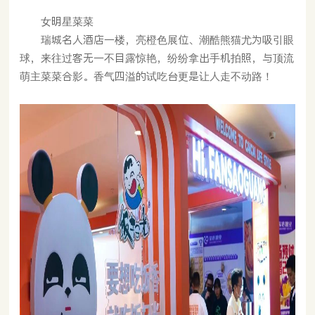
女明星菜菜
瑞城名人酒店一楼，亮橙色展位、潮酷熊猫尤为吸引眼
球，来往过客无一不目露惊艳，纷纷拿出手机拍照，与顶流
萌主菜菜合影。香气四溢的试吃台更是让人走不动路！