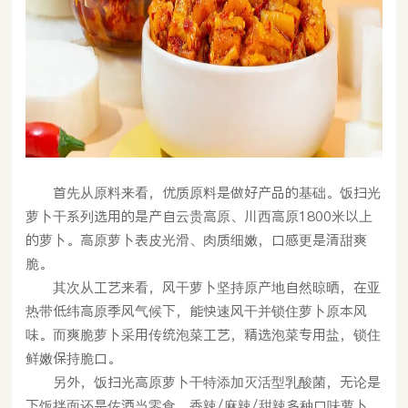
首先从原料来看，优质原料是做好产品的基础。饭扫光
萝卜干系列选用的是产自云贵高原、川西高原1800米以上
的萝卜。高原萝卜表皮光滑、肉质细嫩，口感更是清甜爽
脆。
其次从工艺来看，风干萝卜坚持原产地自然晾晒，在亚
热带低纬高原季风气候下，能快速风干并锁住萝卜原本风
味。而爽脆萝卜采用传统泡菜工艺，精选泡菜专用盐，锁住
鲜嫩保持脆口。
另外，饭扫光高原萝卜干特添加灭活型乳酸菌，无论是
下饭拌面还是佐酒当零食，香辣/麻辣/甜辣多种口味萝卜