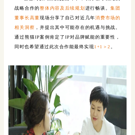
战略合作的
整体内容及后续规划
进行畅谈。
集团
董事长高董
现场分享了自己对近几年
消费市场的
相关洞察
，并提出其中可能存在的机遇与挑战。
通过熊猫IP案例肯定了IP对品牌赋能的重要性，
同时也希望通过此次合作能最终实现
1+1＞
2
。