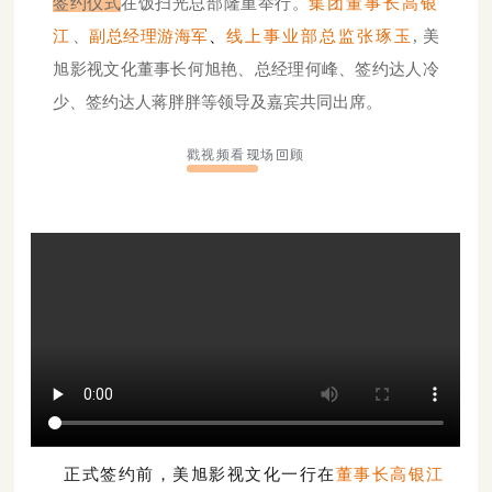
签约仪式
在饭扫光总部隆重举行。
集团董事长高银
江
、
副总经理游海军
、
线上事业部总监张琢玉
, 美
旭影视文化董事长何旭艳、总经理何峰、签约达人冷
少、签约达人蒋胖胖等领导及嘉宾共同出席。
戳视频看现场回顾
正式签约前，美旭
影视文化一行在
董事长高银江