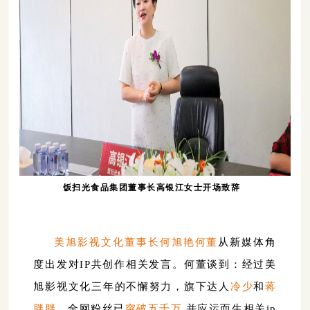
饭扫光食品集团董事长高银江女士开场致辞
美旭影视文化董事长何旭艳何董
从新媒体角
度出发对IP共创作相关发言。何董谈到：经过美
旭影视文化三年的不懈努力，旗下达人
冷少
和
蒋
胖胖
，全网粉丝已
突破五千万
,并应运而生相关ip